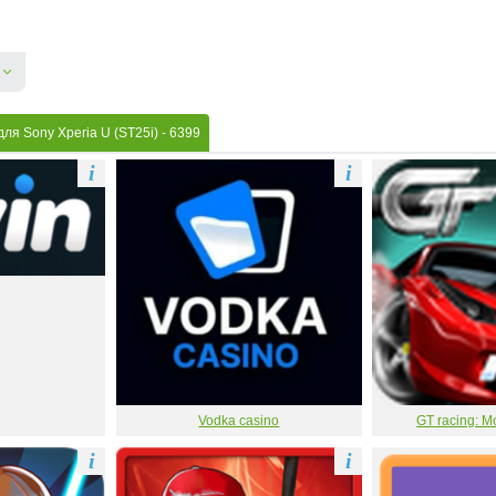
ля Sony Xperia U (ST25i)
- 6399
i
i
Vodka casino
GT racing: M
i
i