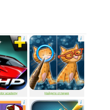
i
i
otor academy
Найдите отличия
i
i