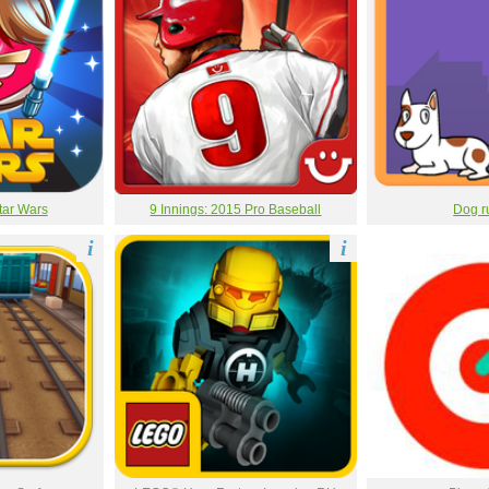
tar Wars
9 Innings: 2015 Pro Baseball
Dog r
i
i