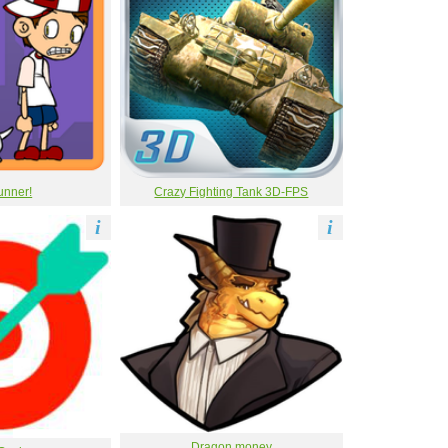
unner!
Crazy Fighting Tank 3D-FPS
i
i
Dragon money