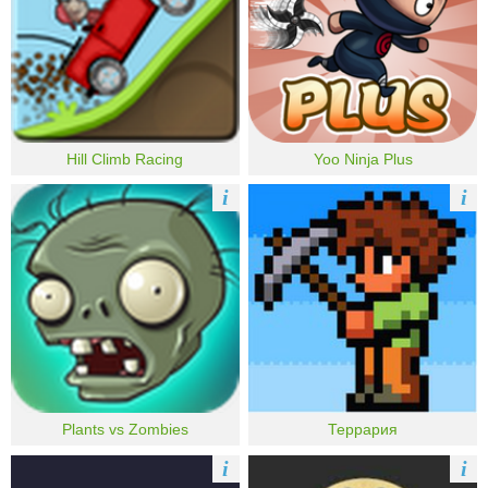
Hill Climb Racing
Yoo Ninja Plus
i
i
Plants vs Zombies
Террария
i
i