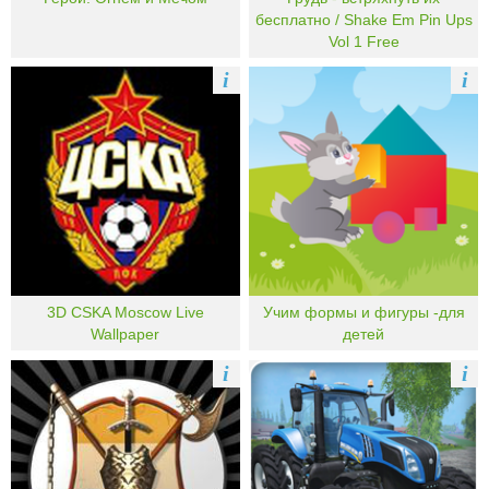
бесплатно / Shake Em Pin Ups
Vol 1 Free
i
i
3D CSKA Moscow Live
Учим формы и фигуры -для
Wallpaper
детей
i
i