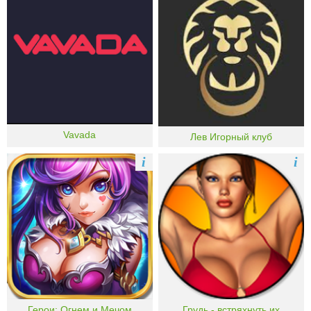
Vavada
Лев Игорный клуб
i
i
Герои: Огнем и Мечом
Грудь - встряхнуть их