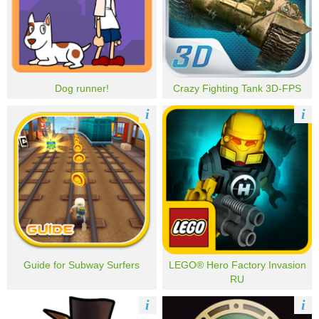
Dog runner!
Crazy Fighting Tank 3D-FPS
i
i
Guide for Subway Surfers
LEGO® Hero Factory Invasion
RU
i
i