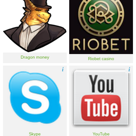
Dragon money
Riobet casino
i
i
Skype
YouTube