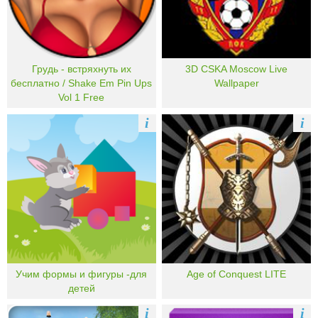
Грудь - встряхнуть их
3D CSKA Moscow Live
бесплатно / Shake Em Pin Ups
Wallpaper
Vol 1 Free
i
i
Учим формы и фигуры -для
Age of Conquest LITE
детей
i
i