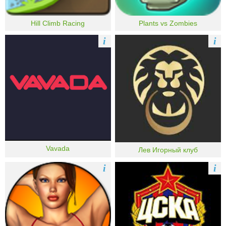
Hill Climb Racing
Plants vs Zombies
i
i
Vavada
Лев Игорный клуб
i
i