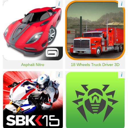
i
i
Asphalt Nitro
18 Wheels Truck Driver 3D
i
i