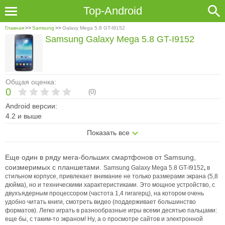
Top-Android
Главная
>>
Samsung
>>
Galaxy Mega 5.8 GT-I9152
Samsung Galaxy Mega 5.8 GT-I9152
Общая оценка:
0
(
0
)
Android версии:
4.2 и выше
Показать все
Еще один в ряду мега-больших смартфонов от Samsung,
соизмеримых с планшетами.
Samsung Galaxy Mega 5.8 GT-I9152
,
в
стильном корпусе, привлекает внимание не только размерами экрана (5,8
дюйма), но и техническими характеристиками.
Это мощное устройство, с
двухъядерным процессором (частота 1,4 гигагерц), на котором очень
удобно читать книги, смотреть видео (поддерживает большинство
форматов). Легко играть в разнообразные игры всеми десятью пальцами:
еще бы, с таким-то экраном! Ну, а о просмотре сайтов и электронной