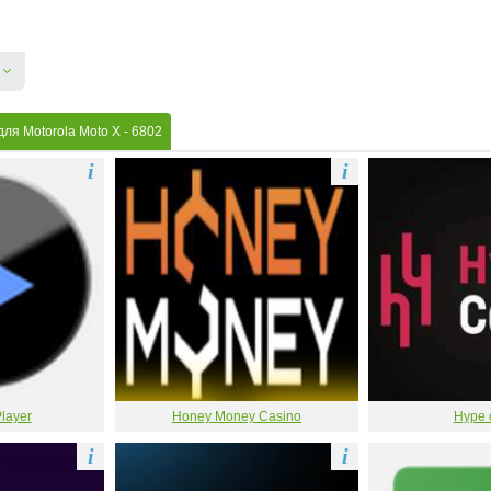
для Motorola Moto X
- 6802
i
i
layer
Honey Money Casino
Hype 
i
i