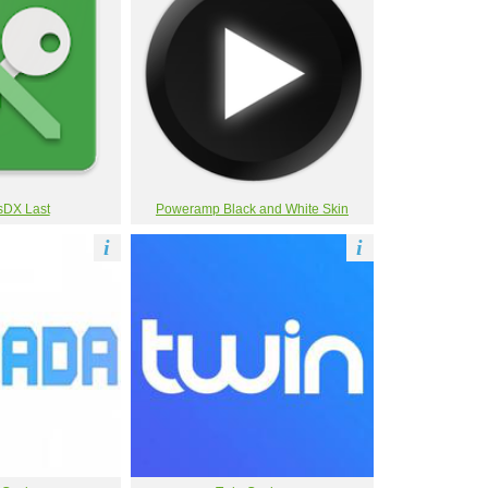
DX Last
Poweramp Black and White Skin
i
i