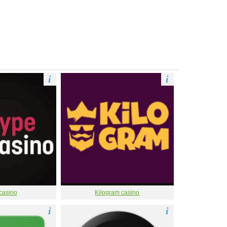
i
i
casino
Kilogram casino
i
i