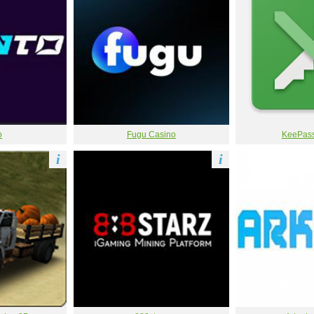
o
Fugu Casino
KeePass
i
i