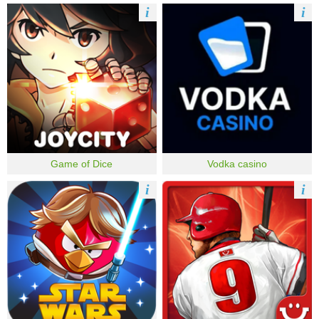
i
i
Game of Dice
Vodka casino
i
i