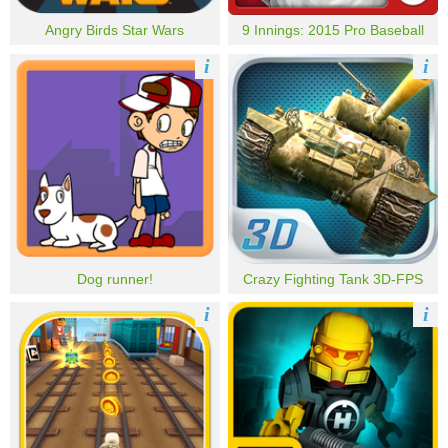
Angry Birds Star Wars
9 Innings: 2015 Pro Baseball
i
i
Dog runner!
Crazy Fighting Tank 3D-FPS
i
i