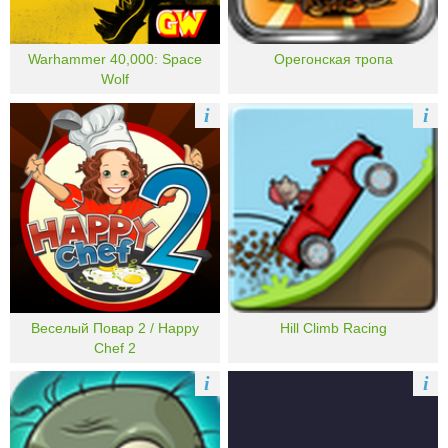
Warhammer 40,000: Space
Орегонская тропа
Wolf
i
i
Веселый Повар 2 / Happy
Hill Climb Racing
Chef 2
i
i