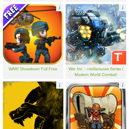
i
i
WAR! Showdown Full Free
War Inc. - глобальная битва /
Modern World Combat!
i
i