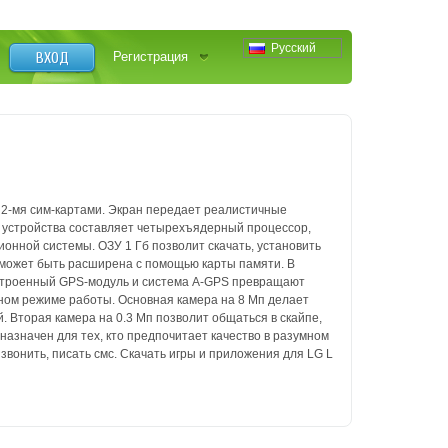
Русский
ВХОД
Регистрация
 2-мя сим-картами. Экран передает реалистичные
 устройства составляет
четырехъядерный процессор,
онной системы. ОЗУ 1 Гб позволит скачать,
установить
 может быть расширена с помощью карты памяти. В
строенный GPS-
модуль и система A-GPS превращают
вном режиме работы. Основная камера на
8 Мп делает
. Вторая камера на 0.3 Мп позволит общаться в скайпе,
дназначен
для тех, кто предпочитает качество в разумном
звонить, писать смс.
Скачать игры и приложения для LG L