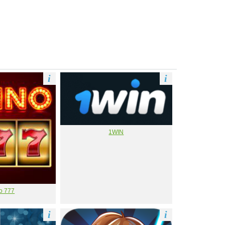
i
i
1WIN
о 777
i
i