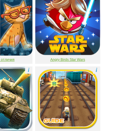
 отличия
Angry Birds Star Wars
i
i