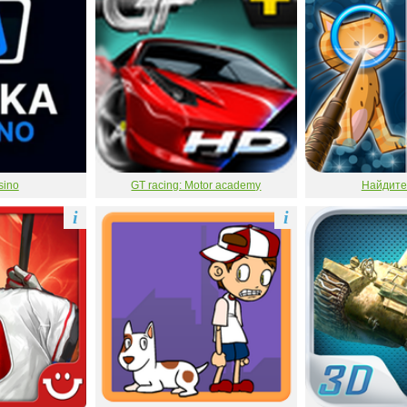
sino
GT racing: Motor academy
Найдите
i
i