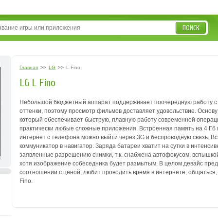
ПОИСК
Главная
>>
LG
>>
L Fino
LG L Fino
Небольшой бюджетный аппарат поддерживает поочередную работу
с
оттенки, поэтому
просмотр фильмов доставляет удовольствие. Основу
который обеспечивает быструю, плавную
работу современной операци
практически любые сложные приложения. Встроенная память
на 4 Гб
интернет с
телефона можно выйти через 3G и беспроводную связь. В
коммуникатор в навигатор. Заряда
батареи хватит на сутки в интенси
заявленные разрешению снимки, т.к. снабжена автофокусом,
вспышкой
хотя
изображение собеседника будет размытым. В целом девайс пре
соотношении с ценой, любит
проводить время в интернете, общаться, 
Fino.