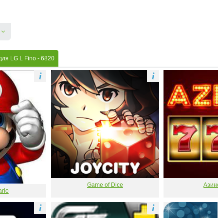
для LG L Fino
- 6820
i
i
Game of Dice
Азин
rio
i
i