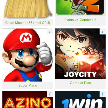
Plants vs. Zombies 2
Clean Master x86 (Intel CPU)
i
i
Game of Dice
Super Mario
i
i