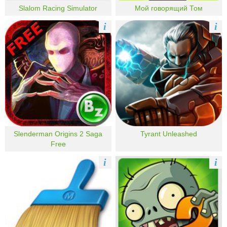
Slalom Racing Simulator
Мой говорящий Том
i
i
Slenderman Origins 2 Saga
Tyrant Unleashed
Free
i
i