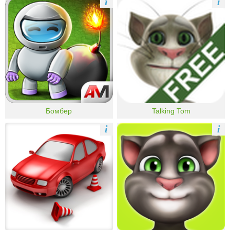
i
i
Бомбер
Talking Tom
i
i