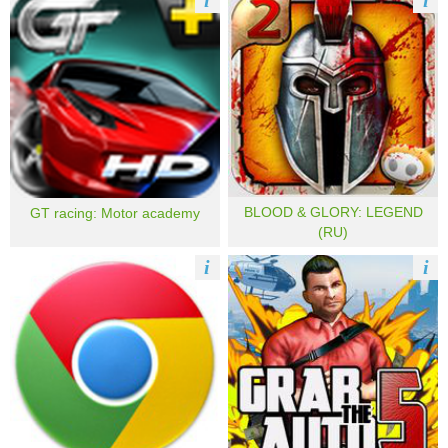
i
i
BLOOD & GLORY: LEGEND
GT racing: Motor academy
(RU)
i
i