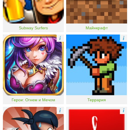
Subway Surfers
Майнкрафт
i
i
Герои: Огнем и Мечом
Террария
i
i