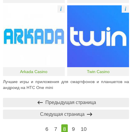
i
i
Arkada Casino
Twin Casino
Лучшие игры и приложения для смартфонов и планшетов на
андроид на HTC One mini
Предыдущая страница
Следущая страница
6
7
8
9
10