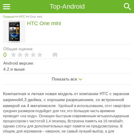
Top-Android
Главная
>>
HTC
>>
One mini
HTC One mini
Общая оценка:
0
(
0
)
Android версии:
4.2 и выше
Показать все
Компактная и легкая новая модель от компании НТС с экраном
шириной4,3 дюйма, с хорошим разрешением, со встроенной
камерой на 4 мегапикселя.
Удобный в использовании, этот смартфон
средних размеров подойдет для тех, кто большую часть времени
проводит «на ходу».
Оснащен быстрым современным четырехъядерным
процессором с частотой 1,4 гигагерц. Встроена память на 16 гигабайт,
однако слоты для дополнительных карт памяти не предусмотрены. В
общем, для игроманов – нверное, не самый лучший выбор, а для