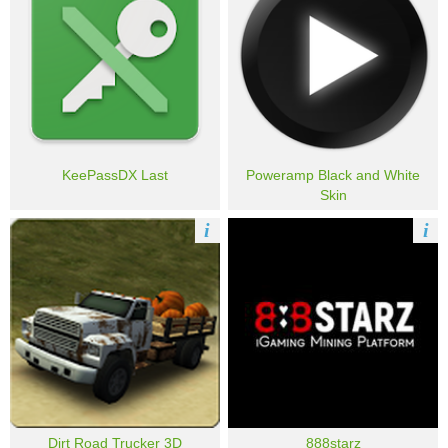
KeePassDX Last
Poweramp Black and White
Skin
i
i
Dirt Road Trucker 3D
888starz