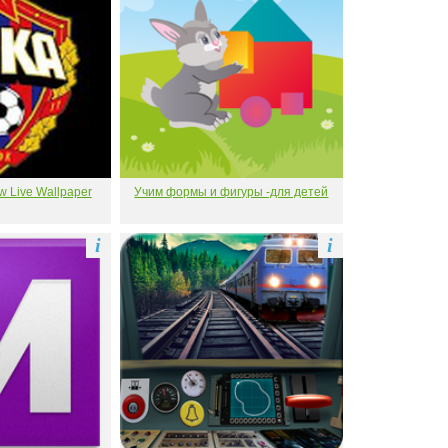
 Live Wallpaper
Учим формы и фигуры -для детей
i
i