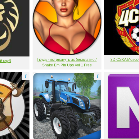
Грудь - встряхнуть их бесплатно /
3D CSKA Moscow
й клуб
Shake Em Pin Ups Vol 1 Free
i
i