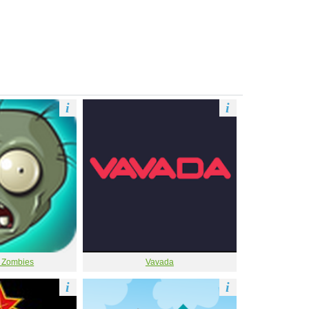
i
i
s Zombies
Vavada
i
i