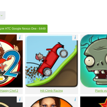
для HTC Google Nexus One
- 6449
i
i
 Happy Chef 2
Hill Climb Racing
Plants v
i
i