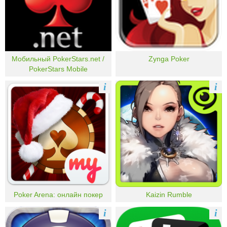
Мобильный PokerStars.net /
Zynga Poker
PokerStars Mobile
i
i
Poker Arena: онлайн покер
Kaizin Rumble
i
i