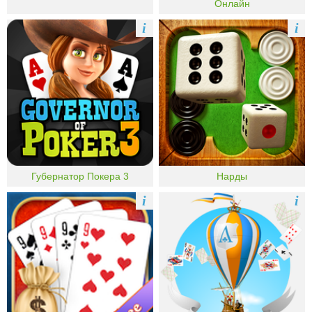
Онлайн
i
i
Губернатор Покера 3
Нарды
i
i