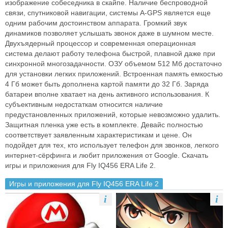
изображение собеседника в скайпе. Наличие беспроводной
связи, спутниковой навигации, системы A-GPS является еще
одним рабочим достоинством аппарата. Громкий звук
динамиков позволяет услышать звонок даже в шумном месте.
Двухъядерный процессор и современная операционная
система делают работу телефона быстрой, плавной даже при
синхронной многозадачности. ОЗУ объемом 512 Мб достаточно
для установки легких приложений. Встроенная память емкостью
4 Гб может быть дополнена картой памяти до 32 Гб. Заряда
батареи вполне хватает на день активного использования. К
субъективным недостаткам относится наличие
предустановленных приложений, которые невозможно удалить.
Защитная пленка уже есть в комплекте. Девайс полностью
соответствует заявленным характеристикам и цене. Он
подойдет для тех, кто использует телефон для звонков, легкого
интернет-сёрфинга и любит приложения от Google. Скачать
игры и приложения для Fly IQ456 ERA Life 2.
Игры и приложения для Fly IQ456 ERA Life 2
i
i