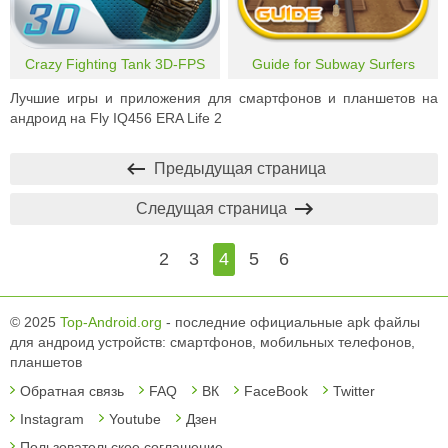
Crazy Fighting Tank 3D-FPS
Guide for Subway Surfers
Лучшие игры и приложения для смартфонов и планшетов на
андроид на Fly IQ456 ERA Life 2
Предыдущая страница
Следущая страница
2
3
4
5
6
© 2025
Top-Android.org
- последние официальные apk файлы
для андроид устройств: смартфонов, мобильных телефонов,
планшетов
Обратная связь
FAQ
ВК
FaceBook
Twitter
Instagram
Youtube
Дзен
Пользовательское соглашение