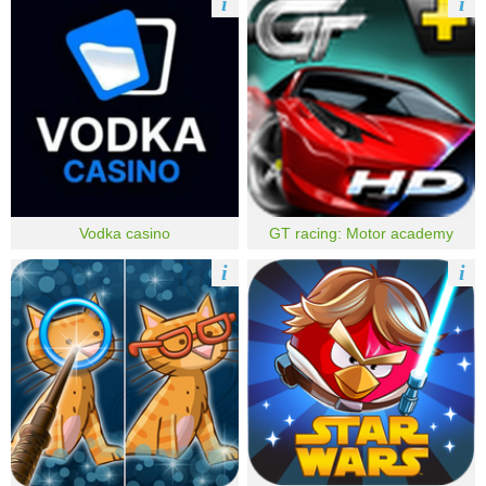
i
i
Vodka casino
GT racing: Motor academy
i
i