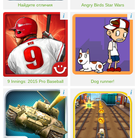
Найдите отличия
Angry Birds Star Wars
i
i
9 Innings: 2015 Pro Baseball
Dog runner!
i
i