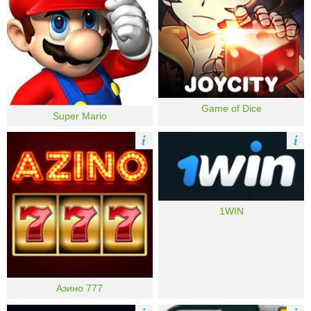
Game of Dice
Super Mario
i
i
1WIN
Азино 777