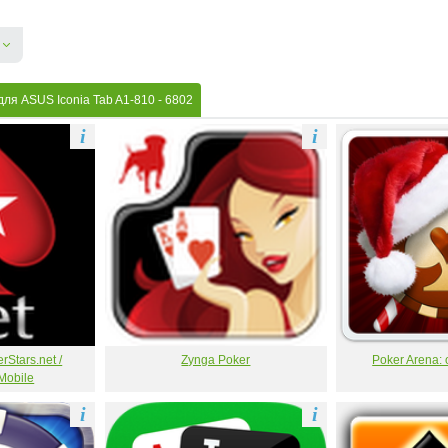
для ASUS Iconia Tab A1-810
- 6802
i
i
Stars.net /
Zynga Poker
Poker Arena:
Mobile
i
i