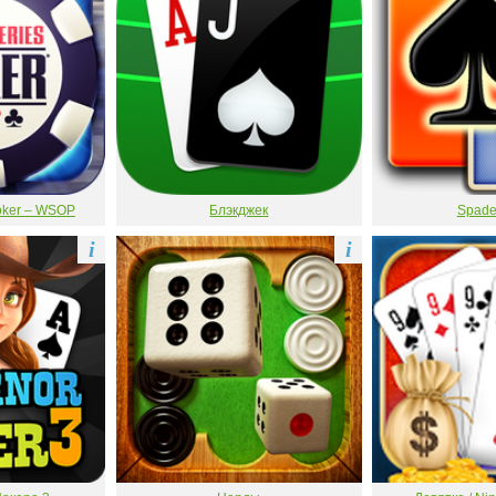
Poker – WSOP
Блэкджек
Spade
i
i