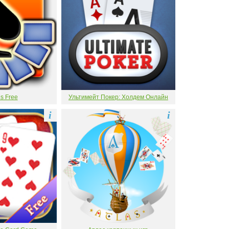
s Free
Ультимейт Покер: Холдем Онлайн
i
i