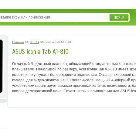
ПОИСК
Главная
>>
ASUS
>>
Iconia Tab A1-810
ASUS Iconia Tab A1-810
Отличный бюджетный планшет, обладающий стандартными характери
планшетами.
Небольшой по размеру, Acer Iconia Tab A1-810 имеет эк
высоте и не уступает более дорогим планшетам.
Оснащен хорошей кам
камера, для видео-звонков, на 0.3 мегапикселя.
Мощный 4-ядерный проц
ускорителем гарантирует высокие производительные возможности.
Ба
вполне демократичной цене.
Скачать игры и приложения для ASUS Icon