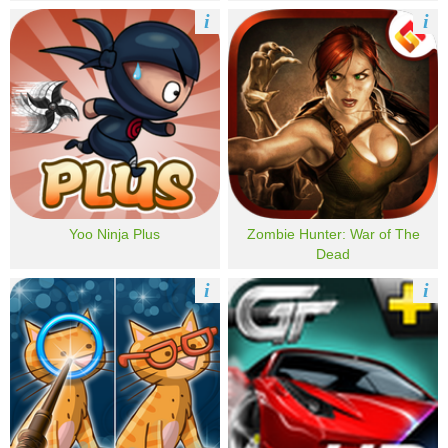
i
i
Yoo Ninja Plus
Zombie Hunter: War of The
Dead
i
i