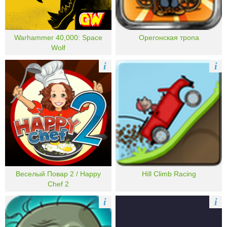
Warhammer 40,000: Space
Орегонская тропа
Wolf
i
i
Веселый Повар 2 / Happy
Hill Climb Racing
Chef 2
i
i