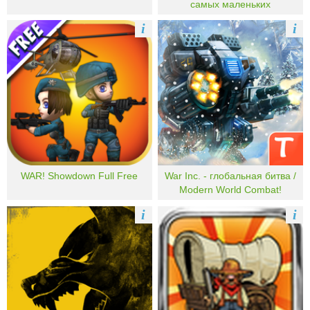
самых маленьких
i
i
WAR! Showdown Full Free
War Inc. - глобальная битва /
Modern World Combat!
i
i