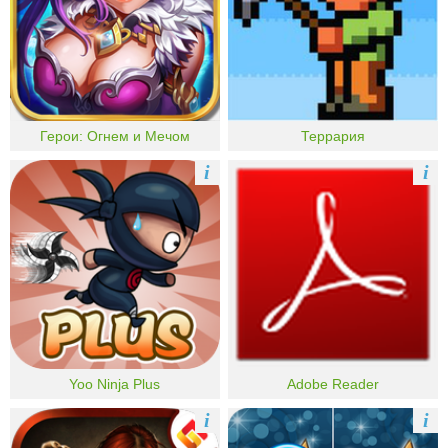
Герои: Огнем и Мечом
Террария
i
i
Yoo Ninja Plus
Adobe Reader
i
i