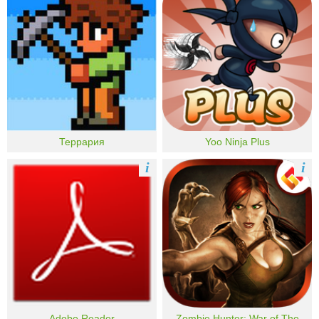
Террария
Yoo Ninja Plus
i
i
Adobe Reader
Zombie Hunter: War of The