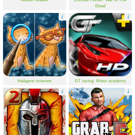
Dead
i
i
Найдите отличия
GT racing: Motor academy
i
i