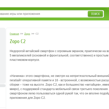
ПОИСК
Главная
>>
Zopo
>>
C2
Zopo C2
Недорогой китайский смартфон с огромным экраном, практически на вс
5 мегапикселей (основной и фронтальной, соответственно) и просты
пластиковом корпусе.
«Начинка» этого смартфона, не смотря на непритязательный внешний
гигабайт оперативной памяти и 16 - встроенной, с возможностью расш
сборки – тоже на высоте.
Zopo C2, как и большинство «китайцев», имее
микро), с поддержкой стандарта мобильной связи третьего поколения
смартфоном легко пользоваться одной рукой так, что он вполне подо
приложения для Zopo C2.