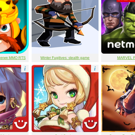
тегия MMO RTS
Winter Fugitives: stealth game
MARVEL Fu
i
i