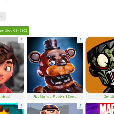
для Zopo C2
- 6802
i
i
ombies!
Five Nights at Freddy's 3 Demo
Zombie
i
i