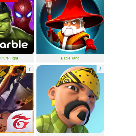
ture Fight
BattleHand
i
i