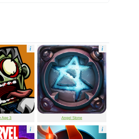
i
i
 Age 3
Angel Stone
i
i