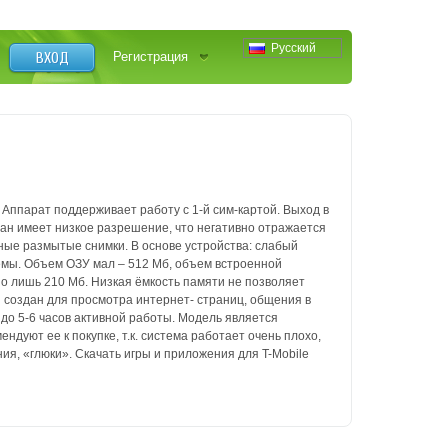
Русский
ВХОД
Регистрация
.
Аппарат поддерживает работу с 1-й сим-картой. Выход в
ран имеет
низкое разрешение, что негативно отражается
ные размытые снимки. В основе
устройства: слабый
мы. Объем ОЗУ мал – 512 Мб, объем встроенной
но лишь
210 Мб. Низкая ёмкость памяти не позволяет
 создан для просмотра интернет-
страниц, общения в
до 5-6 часов активной работы. Модель является
ендуют ее к покупке,
т.к. система работает очень плохо,
ия, «глюки».
Скачать игры и приложения для T-Mobile