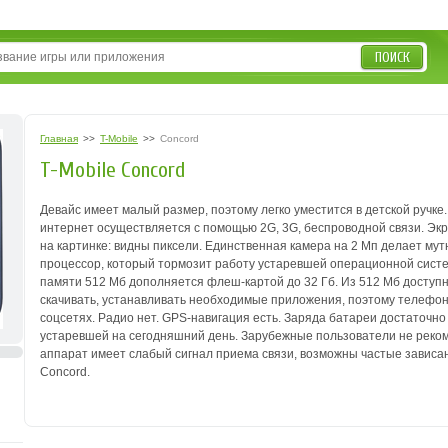
ПОИСК
Главная
>>
T-Mobile
>>
Concord
T-Mobile Concord
Девайс имеет малый размер, поэтому легко уместится в детской ручке
интернет
осуществляется с помощью 2G, 3G, беспроводной связи. Эк
на картинке: видны пиксели.
Единственная камера на 2 Мп делает мут
процессор, который тормозит работу устаревшей
операционной систе
памяти
512 Мб дополняется флеш-картой до 32 Гб. Из 512 Мб доступ
скачивать, устанавливать
необходимые приложения, поэтому телефон
соцсетях. Радио нет. GPS-навигация есть. Заряда батареи
достаточно 
устаревшей на
сегодняшний день. Зарубежные пользователи не реком
аппарат имеет слабый сигнал приема
связи, возможны частые зависан
Concord.