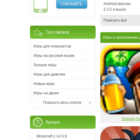
СОХРАНИТЬ
Android версии:
2.3.5 и выше
Показать все
Топ списков
Игры и приложения 
Игры для планшетов
Игры на русском языке
Лучшие игры
Игры для девочек
Новые игры
Игры на двоих
Показать весь список
Subway Su
Лучшее
Minecraft 1.14.0.9