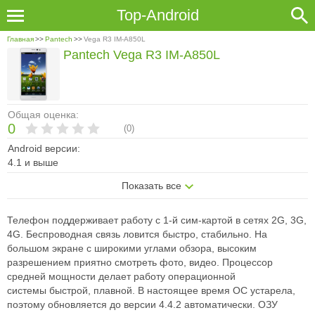
Top-Android
Главная
>>
Pantech
>>
Vega R3 IM-A850L
Pantech Vega R3 IM-A850L
Общая оценка:
0
(
0
)
Android версии:
4.1 и выше
Показать все
Телефон поддерживает работу с 1-й сим-картой в сетях 2G, 3G,
4G.
Беспроводная связь ловится быстро, стабильно. На
большом экране с
широкими углами обзора, высоким
разрешением приятно смотреть фото,
видео. Процессор
средней мощности делает работу операционной
системы
быстрой, плавной. В настоящее время ОС устарела,
поэтому обновляется
до версии 4.4.2 автоматически. ОЗУ