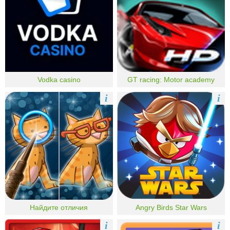
Vodka casino
GT racing: Motor academy
i
i
Найдите отличия
Angry Birds Star Wars
i
i