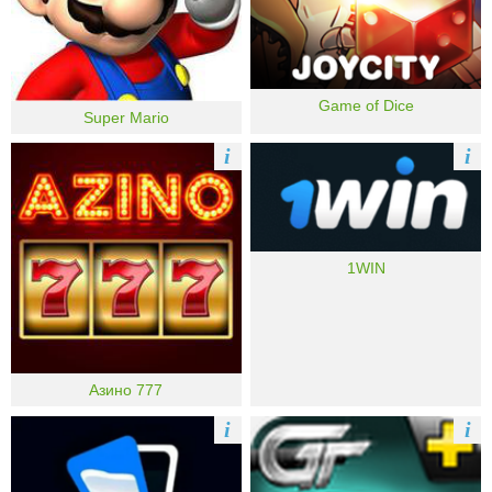
Game of Dice
Super Mario
i
i
1WIN
Азино 777
i
i