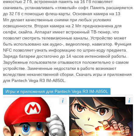
емкостью 2 Гб, встроенная память
на 16 Гб позволяет
скачивать, устанавливать «тяжелый» софт. Память
расширяется
до 32 Гб с помощью флеш-карты. Основная камера на 13
Мп
делает качественные снимки при любых условиях
освещенности. Вторая
камера на 2 Мп предназначена для
селфи, скайпа. Аппарат имеет встроенный
ТВ-тюнер, что
позволит смотреть телевизионные каналы. Устройство
может
быть использовано как аудио-, видеоплеер, навигатор. Функция
NFC
позволяет узнать информацию по штрих-коду предмета.
Заряда батареи
достаточно до 14 часов интенсивной работы.
Зарубежные пользователи
отзываются положительно о самом
устройстве. Замеченные недостатки в
работе возникают
вследствие некачественной сборки.
Скачать игры и приложения
для Pantech Vega R3 IM-A850L.
Игры и приложения для Pantech Vega R3 IM-A850L
i
i