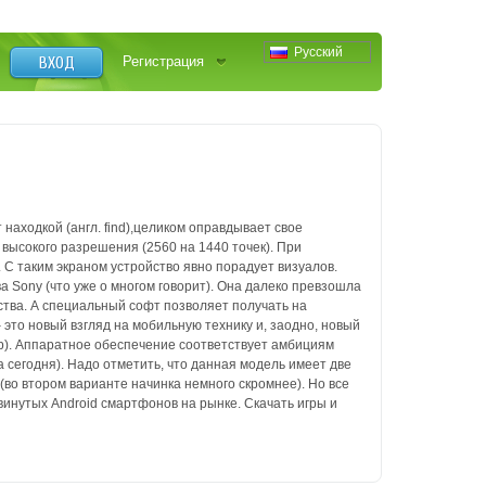
Русский
ВХОД
Регистрация
находкой (англ. find),целиком оправдывает свое
 высокого разрешения (2560 на 1440 точек). При
. С таким экраном устройство явно порадует визуалов.
а Sony (что уже о многом говорит). Она далеко превзошла
тва. А специальный софт позволяет получать на
 это новый взгляд на мобильную технику и, заодно, новый
ир). Аппаратное обеспечение соответствует амбициям
 сегодня). Надо отметить, что данная модель имеет две
во втором варианте начинка немного скромнее). Но все
винутых Android смартфонов на рынке. Скачать игры и