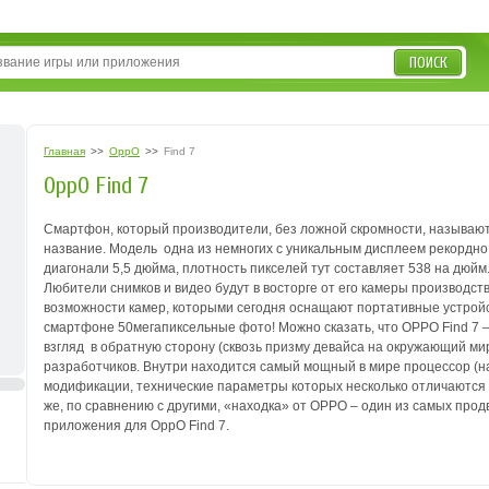
ПОИСК
Главная
>>
OppO
>>
Find 7
OppO Find 7
Смартфон, который производители, без ложной скромности, называют 
название. Модель ­ одна из немногих с уникальным дисплеем рекордно
диагонали 5,5 дюйма, плотность пикселей тут составляет 538 на дюйм
Любители снимков и видео будут в восторге от его камеры производств
возможности камер, которыми сегодня оснащают портативные устройс
смартфоне 50­мегапиксельные фото! Можно сказать, что OPPO Find 7 –
взгляд ­ в обратную сторону (сквозь призму девайса на окружающий м
разработчиков. Внутри находится самый мощный в мире процессор (на
модификации, технические параметры которых несколько отличаются (
же, по сравнению с другими, «находка» от OPPO – один из самых прод
приложения для OppO Find 7.