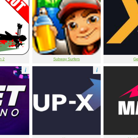
n 2
Subway Surfers
Ge
i
i