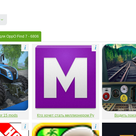
для OppO Find 7
- 6806
i
i
or 15 mods
Кто хочет стать миллионером Ру
Водить поез
i
i