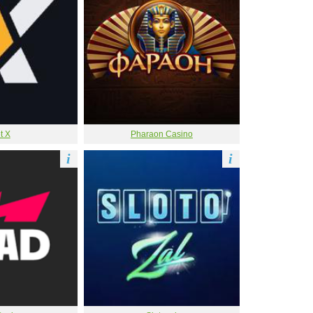
t X
Pharaon Casino
i
i