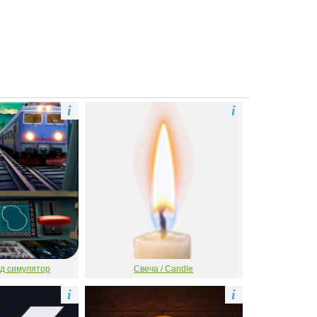
i
i
д симулятор
Свеча / Candle
i
i