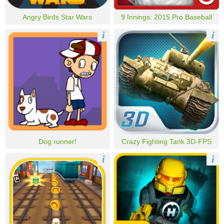
Angry Birds Star Wars
9 Innings: 2015 Pro Baseball
i
i
Dog runner!
Crazy Fighting Tank 3D-FPS
i
i