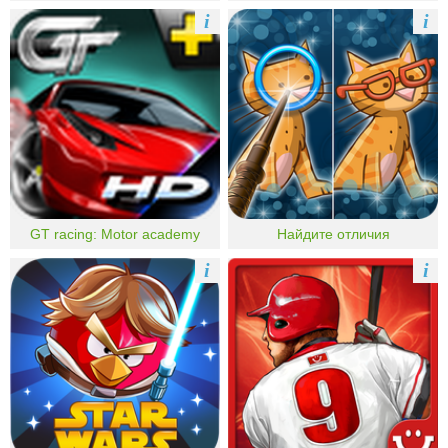
i
i
GT racing: Motor academy
Найдите отличия
i
i